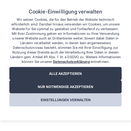
bei uns einspeichern lassen brauchen Sie diese für den
Cookie-Einwilligung verwalten
Rest des Jahres bei uns nicht mehr vorlegen.
Wir setzen Cookies, die für den Betrieb der Website technisch
erforderlich sind. Darüber hinaus verwenden wir Cookies, um unsere
Sammelbelege
Website für Sie optimal zu gestalten und fortlaufend zu verbessern.
Mit Ihrer Zustimmung geben wir Informationen zu Ihrer Verwendung
Jederzeit können wir für Sie eine Aufstellung der
unserer Website auch an Drittanbieter weiter. Soweit dabei Daten in
geleisteten Zuzahlung ausdrucken, wenn Sie bei der
Ländern verarbeitet werden, in denen kein angemessenes
Datenschutzniveau besteht, stimmen Sie mit Ihrer Einwilligung zur
Krankenkasse eine Befreiung beantragen möchten.
Nutzung dieser Dienste auch der Verarbeitung Ihrer Daten in diesen
Brauchen Sie eine Aufstellung der gekauften
Ländern gem. Artikel 49 Abs. 1 lit. a DSGVO zu. Weitere Informationen
können Sie unserer
Datenschutzerklärung
entnehmen.
Arzneimittel für Ihre Lohnsteuererklärung – kein
Problem.
ALLE AKZEPTIEREN
Quittungen sammeln war gestern!
Treuebonus
NUR NOTWENDIGE AKZEPTIEREN
Ihre Treue wird bei uns belohnt. Auf unser gesamtes
Kosmetik-Sortiment bekommen Sie als Kundenkarten-
EINSTELLUNGEN VERWALTEN
Inhaber 3 % Sofort-Rabatt. So müssen Sie weder lange
Punkte sammeln, noch auf eine Rückvergütung warten.
Mit dem Sofortrabatt profitieren Sie sofort und
transparent.
Ist unsere Kundenkarte auch etwas für Sie? Dann